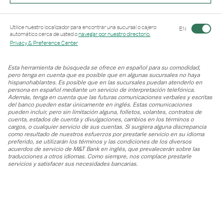
Link Opens in New Tab
Utilice nuestro localizador para encontrar una sucursal o cajero
EN
automático cerca de usted o
navegar por nuestro directorio.
Privacy & Preference Center
Esta herramienta de búsqueda se ofrece en español para su comodidad,
pero tenga en cuenta que es posible que en algunas sucursales no haya
hispanohablantes. Es posible que en las sucursales puedan atenderlo en
persona en español mediante un servicio de interpretación telefónica.
Además, tenga en cuenta que las futuras comunicaciones verbales y escritas
del banco pueden estar únicamente en inglés. Estas comunicaciones
pueden incluir, pero sin limitación alguna, folletos, volantes, contratos de
cuenta, estados de cuenta y divulgaciones, cambios en los términos o
cargos, o cualquier servicio de sus cuentas. Si surgiera alguna discrepancia
como resultado de nuestros esfuerzos por prestarle servicio en su idioma
preferido, se utilizarán los términos y las condiciones de los diversos
acuerdos de servicio de M&T Bank en inglés, que prevalecerán sobre las
traducciones a otros idiomas. Como siempre, nos complace prestarle
servicios y satisfacer sus necesidades bancarias.